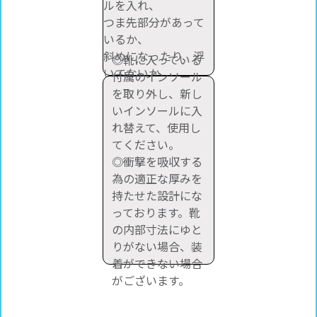
ルを入れ、
つま先部分があって
いるか、
斜めになったり、浮
◎靴に入っている
いてないか
付属のインソール
確認してください。
を取り外し、新し
いインソールに入
れ替えて、使用し
てください。
◎衝撃を吸収する
為の適正な厚みを
持たせた設計にな
っております。靴
の内部寸法にゆと
りがない場合、装
着ができない場合
がございます。