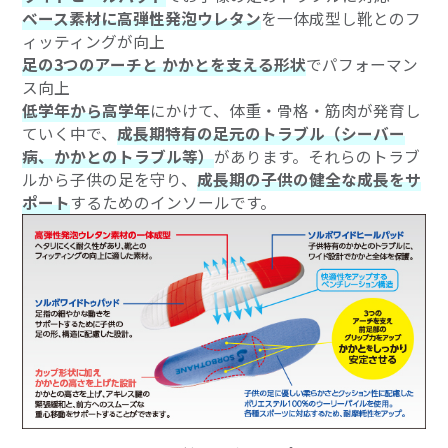
ベース素材に高弾性発泡ウレタン
を一体成型し靴とのフ
ィッティングが向上
足の3つのアーチと かかとを支える形状
でパフォーマン
ス向上
低学年から高学年
にかけて、体重・骨格・筋肉が発育し
ていく中で、
成長期特有の足元のトラブル（シーバー
病、かかとのトラブル等）
があります。それらのトラブ
ルから子供の足を守り、
成長期の子供の健全な成長をサ
ポート
するためのインソールです。