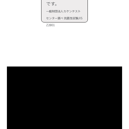
です。
一般財団法人カケンテスト
センター調べ 抗菌性試験JIS
Z2801