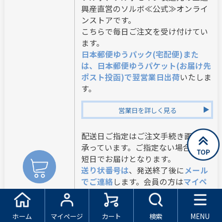
興産直営のソルボ≪公式≫オンライ
ンストアです。
こちらで毎日ご注文を受け付けてい
ます。
日本郵便ゆうパック(宅配便)また
は、日本郵便ゆうパケット(お届け先
ポスト投函)で翌営業日出荷
いたしま
す。
営業日を詳しく見る
配送日ご指定はご注文手続き画面で
承っています。ご指定ない場合は最
短日でお届けとなります。
送り状番号は
、発送終了後に
メール
でご連絡
します。会員の方は
マイペ
ージのご注文履歴でもご確認
できま
ショッピング
す。
について
ホーム
マイページ
カート
検索
MENU