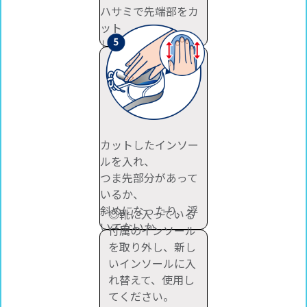
ハサミで先端部をカ
ット
してください。
カットしたインソー
ルを入れ、
つま先部分があって
いるか、
斜めになったり、浮
◎靴に入っている
いてないか
付属のインソール
確認してください。
を取り外し、新し
いインソールに入
れ替えて、使用し
てください。