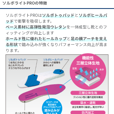
ソルボライトPROの特徴
ソルボライトPROは
ソルボトゥパッド
と
ソルボヒールパ
ッド
で衝撃を吸収します。
ベース素材に高弾性発泡ウレタン
を一体成型し靴とのフ
ィッティングが向上します
ホールド性に優れたヒールカップ
と
足の横アーチを支え
る形状
で踏み込みが強くなりパフォーマンス向上が高ま
ります。