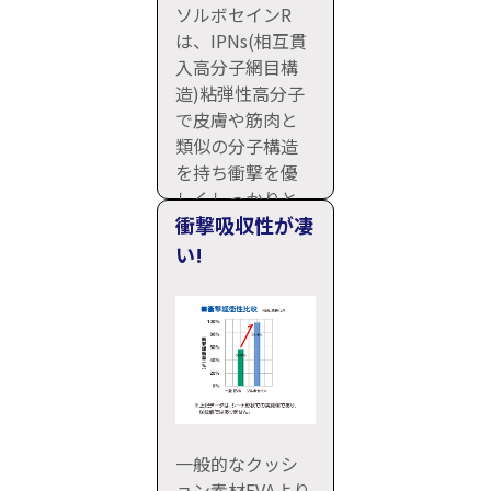
ソルボセインR
は、IPNs(相互貫
入高分子網目構
造)粘弾性高分子
で皮膚や筋肉と
類似の分子構造
を持ち衝撃を優
しくしっかりと
衝撃吸収性が凄
吸収します。
い!
一般的なクッシ
ョン素材EVAより