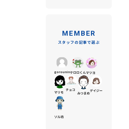
MEMBER
スタッフの記事で選ぶ
gorounin
ケロロくん
マツヨ
チョコ
デイジー
マリモ
みつまめ
ソル坊