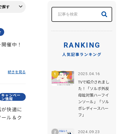
介
ー開催中！
RANKING
人気記事ランキング
続きを見る
2025.04.16
TVで紹介されまし
た！「ソルボ外反
母趾対策ハーフイ
キャンペー
ン情報
ンソール」「ソル
ボレディースハー
活が快適に
フ」
ソール＆ク
2024.09.23