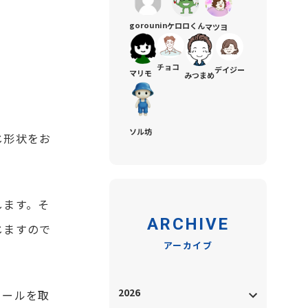
gorounin
ケロロくん
マツヨ
チョコ
デイジー
マリモ
みつまめ
ソル坊
じ形状をお
します。そ
ARCHIVE
じますので
アーカイブ
2026
ソールを取