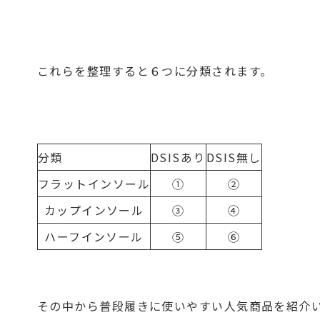
これらを整理すると６つに分類されます。
分類
DSISあり
DSIS無し
フラットインソール
①
②
カップインソール
③
④
ハーフインソール
⑤
⑥
その中から普段履きに使いやすい人気商品を紹介