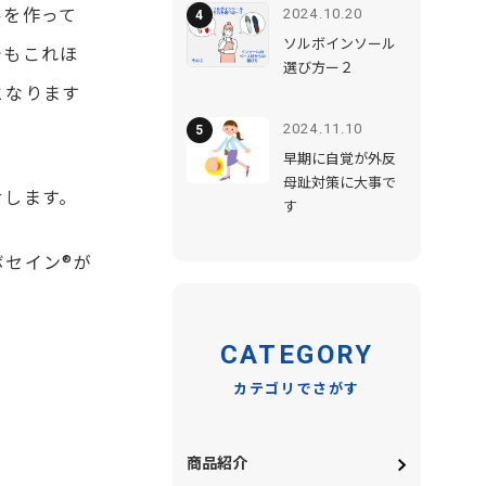
ルを作って
2024.10.20
ソルボインソール
でもこれほ
選び方ー２
となります
2024.11.10
早期に自覚が外反
母趾対策に大事で
せします。
す
セイン®が
CATEGORY
カテゴリでさがす
商品紹介