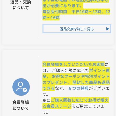
返品・交換
出が必要になります。
について
電話受付時間 平日10時～12時、13
時～16時
返品交換を詳しく見る
会員登録をしていただいたお客様
に
は、 ご購入金額に応じた
ポイント進
呈、 お得なクーポンや特別ポイント
のプレゼント、 開封した商品も返品
できる
など、
６つの特典
がございま
す。
更に
ご購入回数に応じてお得が増え
会員登録
る会員ステージ
もご用意していま
について
す。