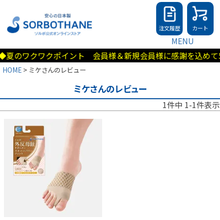
注文履歴
カート
MENU
夏のワクワクポイント 会員様＆新規会員様に感謝を込めて50
HOME
ミケさんのレビュー
ミケさんのレビュー
1
件中
1
-
1
件表示