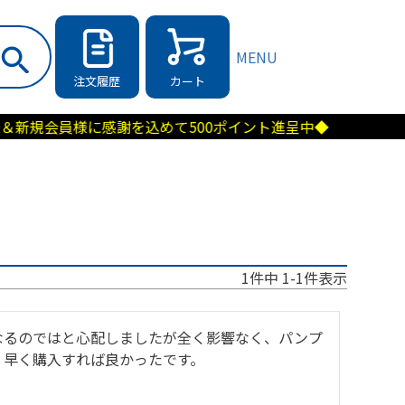
MENU
注文履歴
カート
員様に感謝を込めて500ポイント進呈中◆
1
件中
1
-
1
件表示
なるのではと心配しましたが全く影響なく、パンプ
。早く購入すれば良かったです。