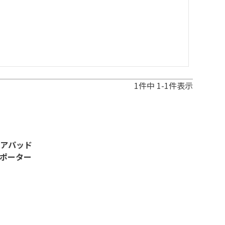
1
件中
1
-
1
件表示
アパッド
ポーター