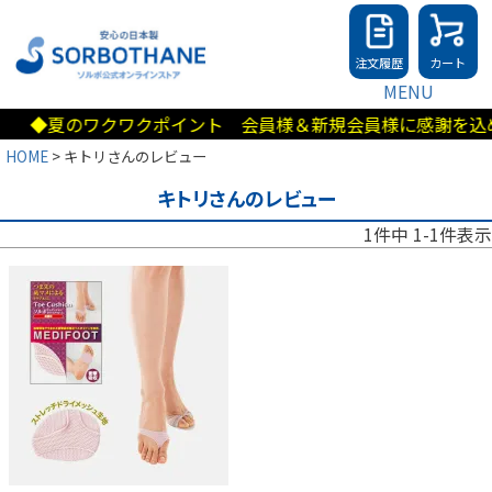
注文履歴
カート
MENU
◆夏のワクワクポイント 会員様＆新規会員様に感謝を込めて
HOME
キトリさんのレビュー
キトリさんのレビュー
1
件中
1
-
1
件表示