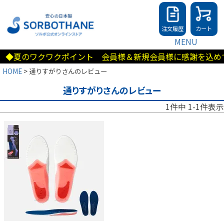
注文履歴
カート
MENU
◆夏のワクワクポイント 会員様＆新規会員様に感謝を込めて5
HOME
通りすがりさんのレビュー
通りすがりさんのレビュー
1
件中
1
-
1
件表示