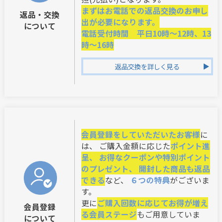
まずはお電話での返品交換のお申し
返品・交換
出が必要になります。
について
電話受付時間 平日10時～12時、13
時～16時
返品交換を詳しく見る
会員登録をしていただいたお客様
に
は、 ご購入金額に応じた
ポイント進
呈、 お得なクーポンや特別ポイント
のプレゼント、 開封した商品も返品
できる
など、
６つの特典
がございま
す。
更に
ご購入回数に応じてお得が増え
会員登録
る会員ステージ
もご用意していま
について