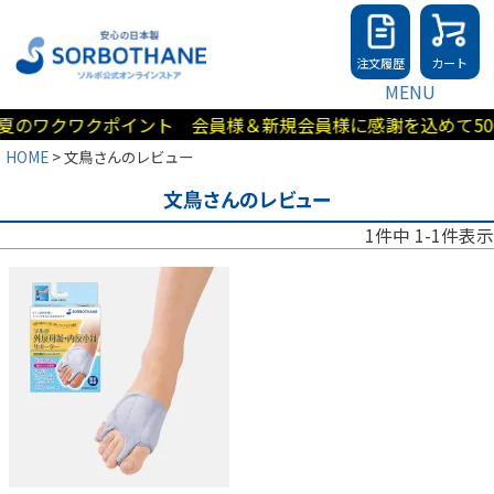
注文履歴
カート
MENU
のワクワクポイント 会員様＆新規会員様に感謝を込めて500
HOME
文鳥さんのレビュー
文鳥さんのレビュー
1
件中
1
-
1
件表示