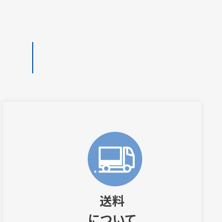
送料
について