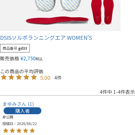
DSISソルボランニングエア WOMEN’S
商品番号
gd33
販売価格
¥
2,750
税込
5.00
4
4
件中
1
-
4
件表示
まゆみ
1
購入者
非公開
投稿日
2026/06/22