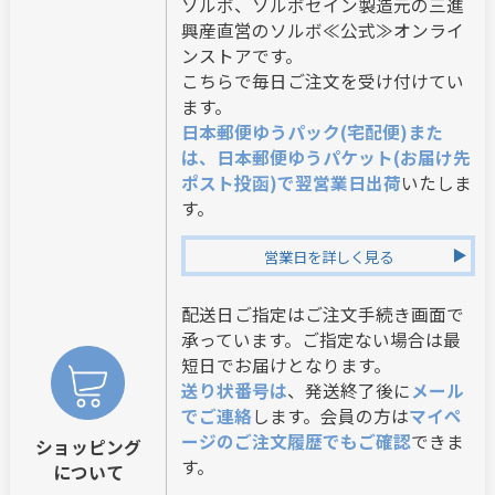
ソルボ、ソルボセイン製造元の三進
興産直営のソルボ≪公式≫オンライ
ンストアです。
こちらで毎日ご注文を受け付けてい
ます。
日本郵便ゆうパック(宅配便)また
は、日本郵便ゆうパケット(お届け先
ポスト投函)で翌営業日出荷
いたしま
す。
営業日を詳しく見る
配送日ご指定はご注文手続き画面で
承っています。ご指定ない場合は最
短日でお届けとなります。
送り状番号は
、発送終了後に
メール
でご連絡
します。会員の方は
マイペ
ージのご注文履歴でもご確認
できま
ショッピング
す。
について