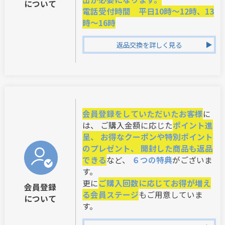
について
電話受付時間 平日10時～12時、13
時～16時
返品交換を詳しく見る
会員登録をしていただいたお客様
に
は、 ご購入金額に応じた
ポイント進
呈、 お得なクーポンや特別ポイント
のプレゼント、 開封した商品も返品
できる
など、
６つの特典
がございま
す。
更に
ご購入回数に応じてお得が増え
会員登録
る会員ステージ
もご用意していま
について
す。