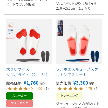
ソルボパッドがやわらげます
く、トラブルを軽減
22.0～27.5cm １足入り
大きいサイズ
ソルボエスキューブスケ
ソルボライト（2L、3L）
ルトンアスリート
¥
1,760
¥
3,300
販売価格
販売価格
税込
税込
4.00
（1）
4.75
（4）
ダッシュ・ジャンプが変わるト