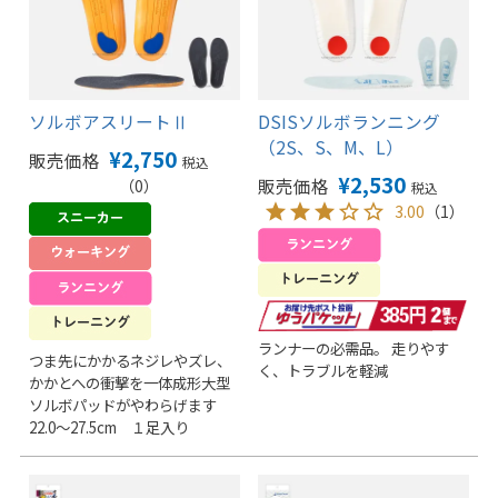
ソルボアスリートⅡ
DSISソルボランニング
（2S、S、M、L）
¥
2,750
販売価格
税込
¥
2,530
販売価格
（0）
税込
3.00
（1）
ランナーの必需品。 走りやす
つま先にかかるネジレやズレ、
く、トラブルを軽減
かかとへの衝撃を一体成形大型
ソルボパッドがやわらげます
22.0～27.5cm １足入り