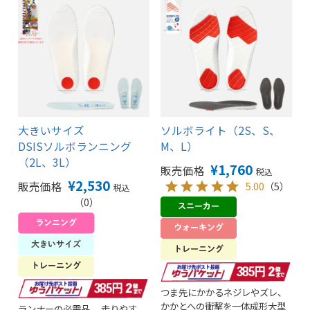
大きいサイズ
ソルボライト（2S、S、
DSISソルボランニング
M、L）
（2L、3L）
¥
1,760
販売価格
税込
¥
2,530
販売価格
5.00
（5）
税込
（0）
つま先にかかるネジレやズレ、
かかとへの衝撃を一体成形大型
ランナーの必需品。 走りやす