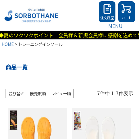
注文履歴
カート
MENU
夏のワクワクポイント 会員様＆新規会員様に感謝を込めて50
HOME
トレーニングインソール
商品一覧
7
件中
1
-
7
件表示
並び替え
優先度順
レビュー順