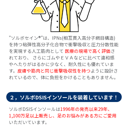
"ソルボセイン®"は、IPNs(相互貫入高分子網目構造)
を持つ粘弾性高分子化合物で衝撃吸収と圧力分散性能
を実現する人工筋肉として
医療の現場で高く評価
さ
れており、 さらにゴムやＥＶＡなどに比べて違和感
やへたりがはるかに少なく、耐久性にも優れていま
す。
皮膚や筋肉と同じ衝撃吸収性を持つ
ように設計さ
れているので、体に負担をかけることもありません。
２，ソルボDSISインソールを装着しています！
ソルボDSISインソールは
1996年の発売以来29年、
1,100万足以上販売し、足のお悩みがある方にご愛用
いただいています。