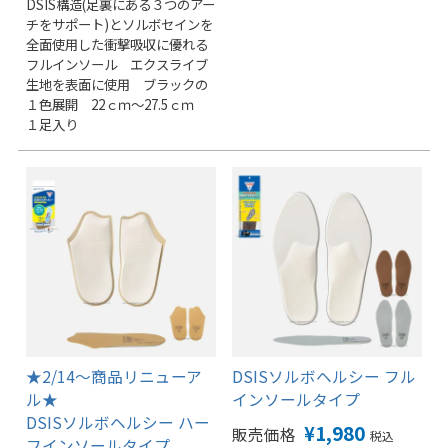
DSIS構造(足裏にある３つのアー
チをサポート)とソルボセインを
全面使用した衝撃吸収に優れる
フルインソール エクスライブ
生地を表面に使用 ブラックの
１色展開 22ｃｍ～27.5ｃｍ
１足入り
★2/14～商品リニューア
DSISソルボヘルシー フル
ル★
インソールタイプ
DSISソルボヘルシー ハー
¥
1,980
販売価格
税込
フインソールタイプ