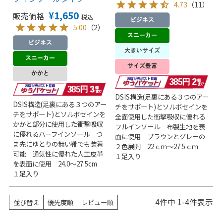
4.73
（11）
¥
1,650
販売価格
税込
5.00
（2）
DSIS構造(足裏にある３つのアー
DSIS構造(足裏にある３つのアー
チをサポート)とソルボセインを
チをサポート)とソルボセインを
全面使用した衝撃吸収に優れる
かかと部分に使用した衝撃吸収
フルインソール 布製生地を表
に優れるハーフインソール つ
面に使用 ブラウンとグレーの
ま先にゆとりの無い靴でも装着
２色展開 22ｃｍ～27.5ｃｍ
可能 通気性に優れた人工皮革
１足入り
を表面に使用 24.0～27.5cm
１足入り
4
件中
1
-
4
件表示
並び替え
優先度順
レビュー順