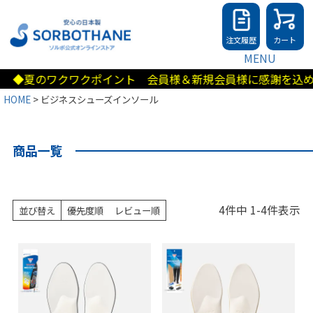
注文履歴
カート
MENU
◆夏のワクワクポイント 会員様＆新規会員様に感謝を込めて5
HOME
ビジネスシューズインソール
商品一覧
4
件中
1
-
4
件表示
並び替え
優先度順
レビュー順