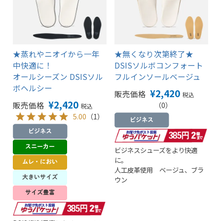
★蒸れやニオイから一年
★無くなり次第終了★
中快適に！
DSISソルボコンフォート
オールシーズン DSISソル
フルインソールベージュ
ボヘルシー
¥
2,420
販売価格
税込
¥
2,420
販売価格
（0）
税込
5.00
（1）
ビジネスシューズをより快適
に。
人工皮革使用 ベージュ、ブラ
ウン