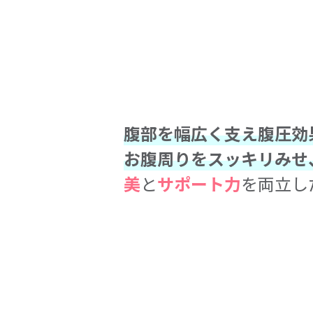
腹部を幅広く支え腹圧効
お腹周りをスッキリみせ
美
と
サポート力
を両立し