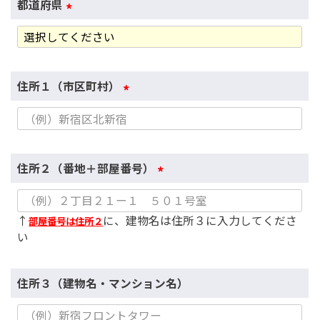
都道府県
(
必
須
)
住所１（市区町村）
(
必
須
)
住所２（番地＋部屋番号）
(
必
↑
に、建物名は住所３に入力してくださ
部屋番号は住所２
須
い
)
住所３（建物名・マンション名）