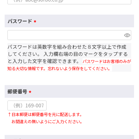
必
須
)
パスワード
(
必
須
パスワードは英数字を組み合わせた８文字以上で作成
)
してください。 入力欄右端の目のマークをタップする
と入力した文字を確認できます。
パスワードはお客様のみが
知る大切な情報です。忘れないよう保存をしてください。
郵便番号
(
必
↑日本郵便は郵便番号を元に配送します。
須
お間違えの無いようにご入力ください。
)