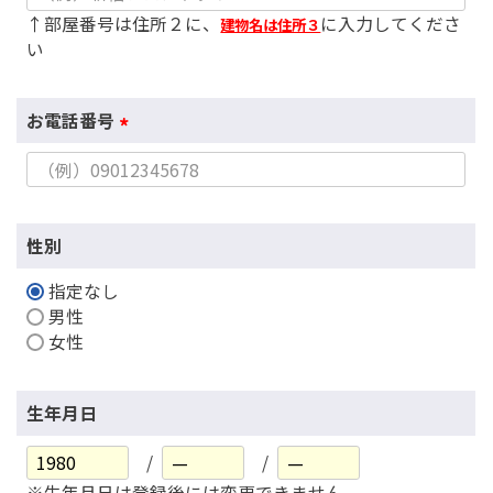
↑部屋番号は住所２に、
に入力してくださ
建物名は住所３
い
お電話番号
(
必
須
)
性別
指定なし
男性
女性
生年月日
※生年月日は登録後には変更できません