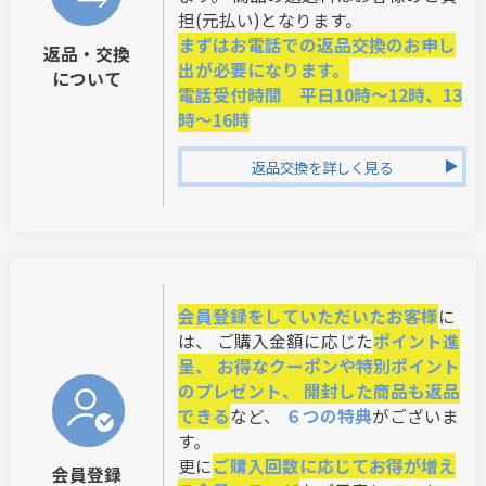
担(元払い)となります。
まずはお電話での返品交換のお申し
返品・交換
出が必要になります。
について
電話受付時間 平日10時～12時、13
時～16時
返品交換を詳しく見る
会員登録をしていただいたお客様
に
は、 ご購入金額に応じた
ポイント進
呈、 お得なクーポンや特別ポイント
のプレゼント、 開封した商品も返品
できる
など、
６つの特典
がございま
す。
更に
ご購入回数に応じてお得が増え
会員登録