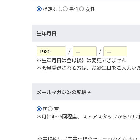
指定なし
男性
女性
生年月日
※生年月日は登録後には変更できません
＊会員登録される方は、お誕生日をご入力い
メールマガジンの配信
(
可
否
必
＊月に4～5回程度、ストアスタッフからソル
須
)
会員規約にご同意の場合はチェックください