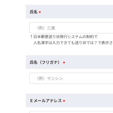
氏名
(
必
須
↑日本郵便送り状発行システムの制約で
)
人名漢字は入力できても送り状では？で表示さ
氏名（フリガナ）
(
必
須
)
Ｅメールアドレス
(