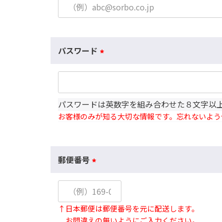
必
須
)
パスワード
(
必
須
)
パスワードは英数字を組み合わせた８文字以
お客様のみが知る大切な情報です。忘れないよう
郵便番号
(
必
須
↑日本郵便は郵便番号を元に配送します。
)
お間違えの無いようにご入力ください。