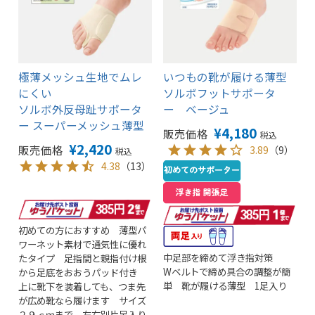
極薄メッシュ生地でムレ
いつもの靴が履ける薄型
にくい
ソルボフットサポータ
ソルボ外反母趾サポータ
ー ベージュ
ー スーパーメッシュ薄型
¥
4,180
販売価格
税込
¥
2,420
販売価格
3.89
（9）
税込
4.38
（13）
初めての方におすすめ 薄型パ
ワーネット素材で通気性に優れ
中足部を締めて浮き指対策
たタイプ 足指間と親指付け根
Wベルトで締め具合の調整が簡
から足底をおおうパッド付き
単 靴が履ける薄型 1足入り
上に靴下を装着しても、つま先
が広め靴なら履けます サイズ
２９ｃｍまで 左右別片足入り