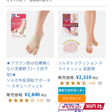
★ブラウン色は在庫無く
ソルボトゥクッション ド
なり次第終了(～３月下
ライメッシュ 足底用
旬)★
¥
2,310
販売価格
税込
ソルボ外反母趾サポータ
4.40
（5）
ー スキニーフィット
¥
2,640
販売価格
税込
4.00
（5）