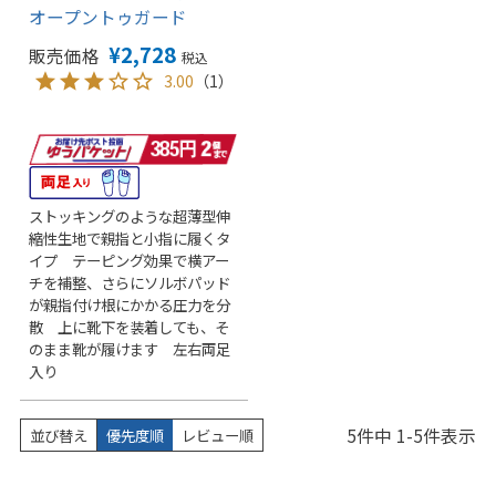
オープントゥガード
¥
2,728
販売価格
税込
3.00
（1）
ストッキングのような超薄型伸
縮性生地で親指と小指に履くタ
イプ テーピング効果で横アー
チを補整、さらにソルボパッド
が親指付け根にかかる圧力を分
散 上に靴下を装着しても、そ
のまま靴が履けます 左右両足
入り
5
件中
1
-
5
件表示
並び替え
優先度順
レビュー順