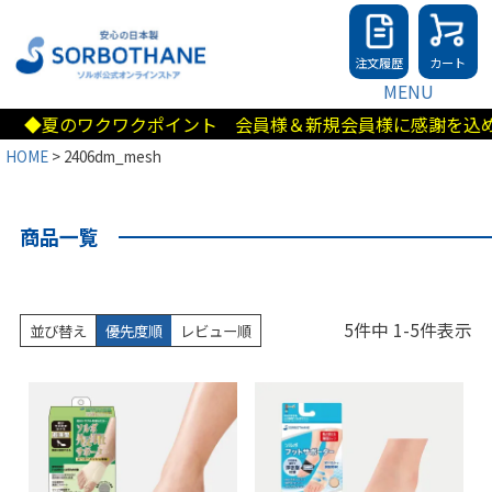
注文履歴
カート
MENU
◆夏のワクワクポイント 会員様＆新規会員様に感謝を込めて5
HOME
2406dm_mesh
商品一覧
5
件中
1
-
5
件表示
並び替え
優先度順
レビュー順